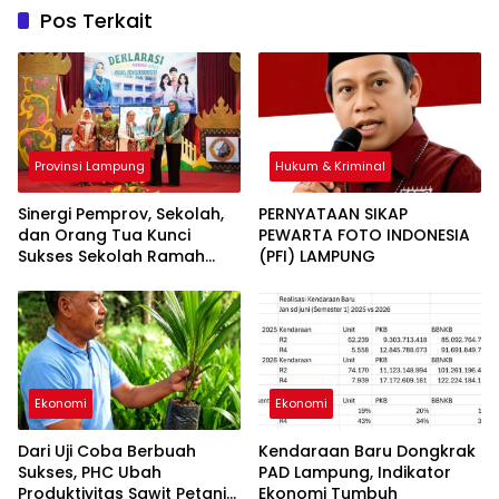
Pos Terkait
Provinsi Lampung
Hukum & Kriminal
Sinergi Pemprov, Sekolah,
PERNYATAAN SIKAP ​
dan Orang Tua Kunci
PEWARTA FOTO INDONESIA
Sukses Sekolah Ramah
(PFI) LAMPUNG
Anak
Ekonomi
Ekonomi
Dari Uji Coba Berbuah
Kendaraan Baru Dongkrak
Sukses, PHC Ubah
PAD Lampung, Indikator
Produktivitas Sawit Petani
Ekonomi Tumbuh