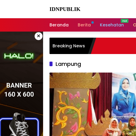
Langsung
ke
IDNPUBLIK
konten
Beranda
Berita
Kesehatan
O
×
Breaking News
Lampung