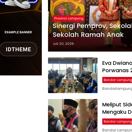
Provinsi Lampung
Sinergi Pemprov, Sekol
Sekolah Ramah Anak
Juli 20, 2026
Eva Dwian
Porwanas 
Bandar Lampun
Bandarlampung,
Meliput S
Mengaku Di
Bandar Lampun
Bandar Lampung