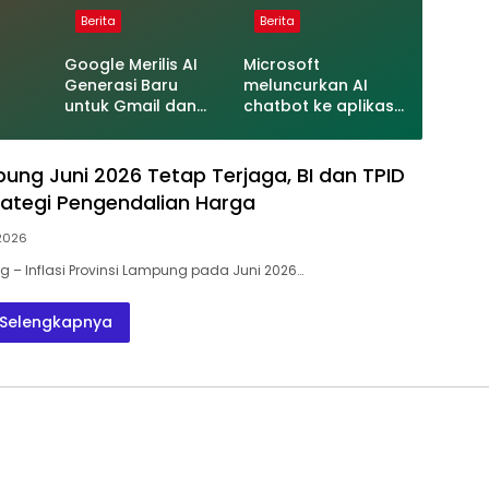
Berita
Berita
Google Merilis AI
Microsoft
Generasi Baru
meluncurkan AI
untuk Gmail dan
chatbot ke aplikasi
rkat
Cloud Software
Bing di iPhone dan
Android
pung Juni 2026 Tetap Terjaga, BI dan TPID
rategi Pengendalian Harga
 2026
– Inflasi Provinsi Lampung pada Juni 2026…
Selengkapnya