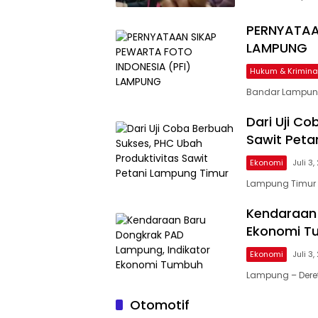
PERNYATAAN
LAMPUNG
Hukum & Krimina
​Bandar Lampung
Dari Uji C
Sawit Peta
Ekonomi
Juli 3
Lampung Timur 
Kendaraan 
Ekonomi T
Ekonomi
Juli 3
Lampung – Dere
Otomotif