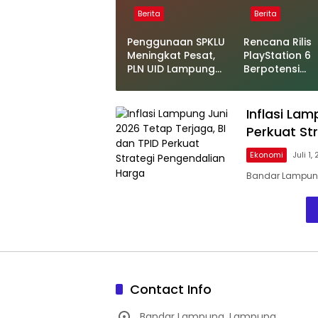
Berita
Berita
Penggunaan SPKLU
Rencana Rilis
Meningkat Pesat,
PlayStation 6
PLN UID Lampung
Berpotensi
Tinjau Kesiapan
Terungkap, Be
SPKLU di Jalur Mudik
Microsoft
Lebaran 2026
Inflasi Lam
Perkuat St
Ekonomi
Juli 1,
Bandar Lampung 
Contact Info
Bandar Lampung, Lampung