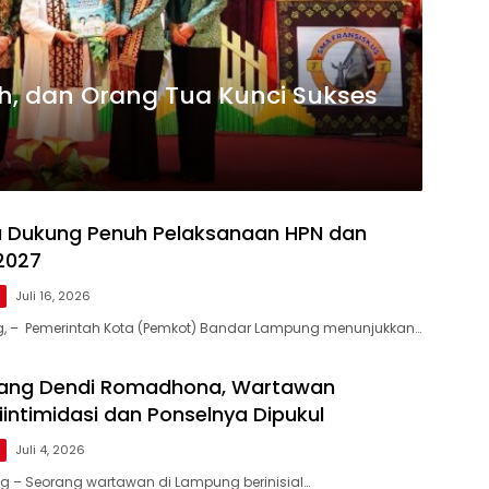
ah, dan Orang Tua Kunci Sukses
a Dukung Penuh Pelaksanaan HPN dan
2027
g
Juli 16, 2026
 – Pemerintah Kota (Pemkot) Bandar Lampung menunjukkan…
idang Dendi Romadhona, Wartawan
intimidasi dan Ponselnya Dipukul
g
Juli 4, 2026
 – Seorang wartawan di Lampung berinisial…