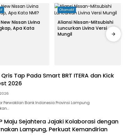
if
Otomotif
Otom
New Nissan Livina
Aliansi Nissan-Mitsubishi
gkap, Apa Kata
Luncurkan Livina Versi
Demi
Mungil
Baka
Paje
 Qris Tap Pada Smart BRT ITERA dan Kick
est 2026
, 2026
r Perwakilan Bank Indonesia Provinsi Lampung
kan…
JP Maju Sejahtera Jajaki Kolaborasi dengan
rnakan Lampung, Perkuat Kemandirian