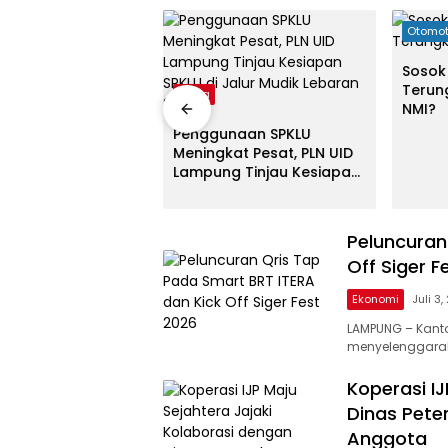
03:44:00
Otomot
Sosok 
Terun
ander, Mitsubishi
Berita
NMI?
Mengimpor Kembali
Sport
Penggunaan SPKLU
Meningkat Pesat, PLN UID
Lampung Tinjau Kesiapan
SPKLU di Jalur Mudik
Lebaran 2026
Peluncuran
Off Siger F
Ekonomi
Juli 3
LAMPUNG – Kanto
menyelenggara
Koperasi I
Dinas Pete
Anggota