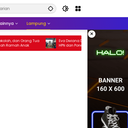
Lainnya
Lampung
×
n Orang Tua
Eva Dwiana Dukung Penuh Pelaksanaan
 Anak
HPN dan Porwanas 2027