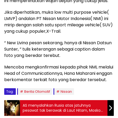
ini memperlihatkan wajah depan yang cukup jelas.
Jika diperhatikan, muka low multi purpose vehicle(
LMVP) andalan PT Nissan Motor Indonesia( NMI) ini
mirip dengan salah satu sport mileage vehicle( SUV)
yang cukup populer,X-Trail.
“ New Livina pesan sekarang, hanya di Nissan Datsun
Sunter, ” tulis keterangan sebagai caption dalam
foto yang beredar terebut.
Mencoba mengkonfirmasi kepada pihak NMI, melalui
Head of Communicationnya, Hana Maharani enggan
berkomentar terkait foto yang beredar tersebut.
Tag:
Berita Otomotif
Nissan
AS menyalahkan Rusia atas jatuhnya
pesawat tak berawak di Laut Hitam, Moskow
menyangkal