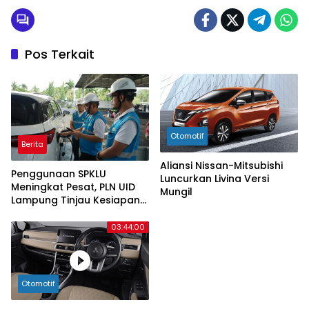
Pos Terkait
Otomotif
Berita
Aliansi Nissan-Mitsubishi
Penggunaan SPKLU
Luncurkan Livina Versi
Meningkat Pesat, PLN UID
Mungil
Lampung Tinjau Kesiapan
SPKLU di Jalur Mudik
Lebaran 2026
03:44:00
Otomotif