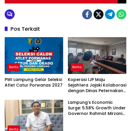
Pos Terkait
Berita
Berita
PWI Lampung Gelar Seleksi
Koperasi IJP Maju
Atlet Catur Porwanas 2027
Sejahtera Jajaki Kolaborasi
dengan Dinas Peternakan
Lampung, Perkuat
Kemandirian Anggota
Lampung’s Economic
Surge: 5.58% Growth Under
Governor Rahmat Mirzani
Djausal
Berita