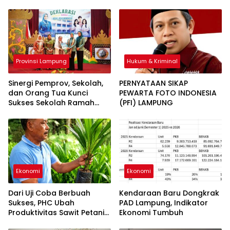
Provinsi Lampung
Hukum & Kriminal
Sinergi Pemprov, Sekolah,
PERNYATAAN SIKAP ​
dan Orang Tua Kunci
PEWARTA FOTO INDONESIA
Sukses Sekolah Ramah
(PFI) LAMPUNG
Anak
Ekonomi
Ekonomi
Dari Uji Coba Berbuah
Kendaraan Baru Dongkrak
Sukses, PHC Ubah
PAD Lampung, Indikator
Produktivitas Sawit Petani
Ekonomi Tumbuh
Lampung Timur