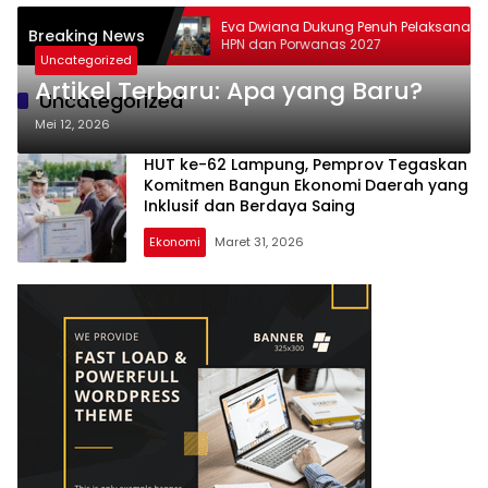
olah, dan Orang Tua
Eva Dwiana Dukung Penuh Pelaksanaan
Breaking News
h Ramah Anak
HPN dan Porwanas 2027
Uncategorized
Artikel Terbaru: Apa yang Baru?
Uncategorized
Mei 12, 2026
HUT ke-62 Lampung, Pemprov Tegaskan
Komitmen Bangun Ekonomi Daerah yang
Inklusif dan Berdaya Saing
Ekonomi
Maret 31, 2026