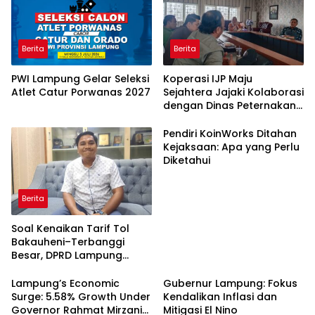
Berita
Berita
PWI Lampung Gelar Seleksi
Koperasi IJP Maju
Atlet Catur Porwanas 2027
Sejahtera Jajaki Kolaborasi
dengan Dinas Peternakan
Lampung, Perkuat
Kemandirian Anggota
Pendiri KoinWorks Ditahan
Kejaksaan: Apa yang Perlu
Diketahui
Berita
Soal Kenaikan Tarif Tol
Bakauheni–Terbanggi
Besar, DPRD Lampung
Jadwalkan Panggil
Pengelola
Lampung’s Economic
Gubernur Lampung: Fokus
Surge: 5.58% Growth Under
Kendalikan Inflasi dan
Governor Rahmat Mirzani
Mitigasi El Nino